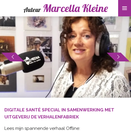
Marcella Kleine
Ga
Auteur
direct
naar
de
hoofdinhoud
DIGITALE SANTÉ SPECIAL IN SAMENWERKING MET
UITGEVERIJ DE VERHALENFABRIEK
Lees mijn spannende verhaal Offline: