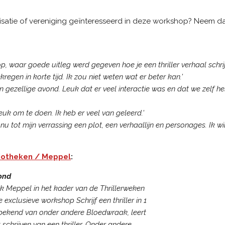
nisatie of vereniging geïnteresseerd in deze workshop? Neem da
, waar goede uitleg werd gegeven hoe je een thriller verhaal schrij
egen in korte tijd. Ik zou niet weten wat er beter kan.'
n gezellige avond. Leuk dat er veel interactie was en dat we zelf h
k om te doen. Ik heb er veel van geleerd.'
nu tot mijn verrassing een plot, een verhaallijn en personages. Ik w
liotheken / Meppel
:
vond
k Meppel in het kader van de Thrillerweken
e exclusieve workshop Schrijf een thriller in 1
 bekend van onder andere Bloedwraak, leert
schrijven van een thriller. Onder andere