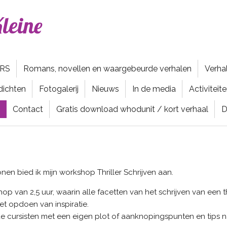
leine
ERS
Romans, novellen en waargebeurde verhalen
Verha
dichten
Fotogalerij
Nieuws
In de media
Activitei
Contact
Gratis download whodunit / kort verhaal
D
en bied ik mijn workshop Thriller Schrijven aan.
op van 2,5 uur, waarin alle facetten van het schrijven van een 
et opdoen van inspiratie.
 cursisten met een eigen plot of aanknopingspunten en tips na