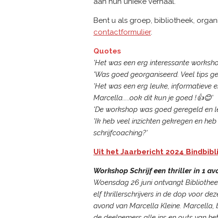
aan hun unieke verhaal.
Bent u als groep, bibliotheek, orga
contactformulier
.
Quotes
'Het was een erg interessante workshop
'Was goed georganiseerd. Veel tips gekr
'Het was een erg leuke, informatieve e
Marcella.....ook dit kun je goed !👍😊'
'De workshop was goed geregeld en leu
'Ik heb veel inzichten gekregen en heb 
schrijfcoaching?'
Uit het Jaarbericht 2024 Bindbib
Workshop Schrijf een thriller in 1 a
Woensdag 26 juni ontvangt Bibliothee
elf thrillerschrijvers in de dop voor dez
avond van Marcella Kleine. Marcella,
de deelnemers alle ins en outs van het 