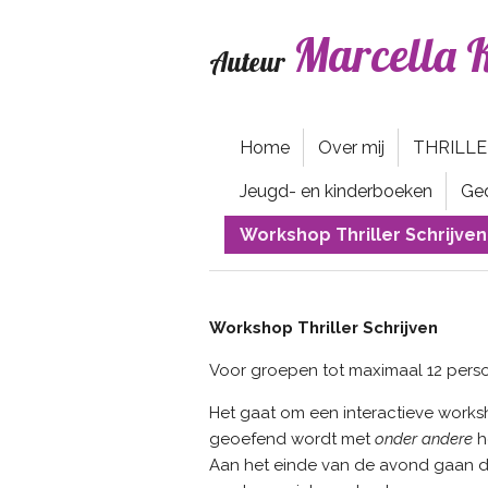
Ga
Marcella K
direct
Auteur
naar
de
hoofdinhoud
Home
Over mij
THRILL
Jeugd- en kinderboeken
Ge
Workshop Thriller Schrijven
Workshop Thriller Schrijven
Voor groepen tot maximaal 12 person
Het gaat om een interactieve worksh
geoefend wordt met
onder andere
h
Aan het einde van de avond gaan de