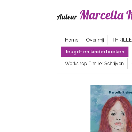
Ga
Marcella K
direct
Auteur
naar
de
hoofdinhoud
Home
Over mij
THRILL
Jeugd- en kinderboeken
Workshop Thriller Schrijven