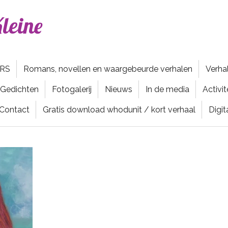
leine
ERS
Romans, novellen en waargebeurde verhalen
Verha
Gedichten
Fotogalerij
Nieuws
In de media
Activi
Contact
Gratis download whodunit / kort verhaal
Digit